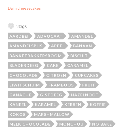
Daim cheesecakes
Tags
AARDBEI
ADVOCAAT
AMANDEL
AMANDELSPIJS
APPEL
BANAAN
BANKETBAKKERSROOM
BISCUIT
BLADERDEEG
CAKE
CARAMEL
CHOCOLADE
CITROEN
CUPCAKES
EIWITSCHUIM
FRAMBOOS
FRUIT
GANACHE
GISTDEEG
HAZELNOOT
KANEEL
KARAMEL
KERSEN
KOFFIE
KOKOS
MARSHMALLOW
MELK CHOCOLADE
MONCHOU
NO BAKE