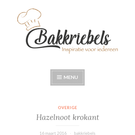
Naar
de
inhoud
springen
Bakkriebels
Bakinspiratie voor iedereen
MENU
OVERIGE
Hazelnoot krokant
16 maart 2016
bakkriebels