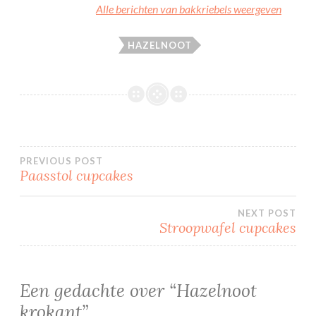
Alle berichten van bakkriebels weergeven
HAZELNOOT
Bericht
PREVIOUS POST
Paasstol cupcakes
navigatie
NEXT POST
Stroopwafel cupcakes
Een gedachte over “
Hazelnoot
krokant
”