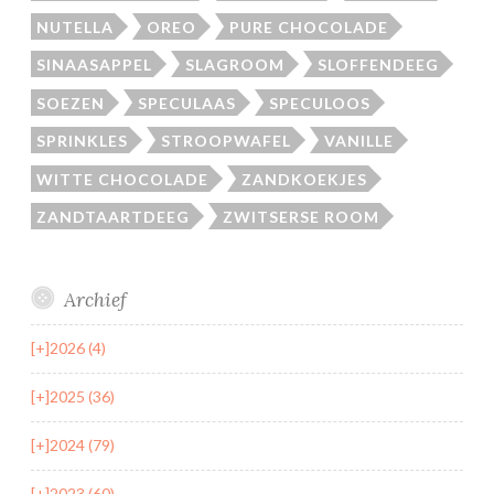
NUTELLA
OREO
PURE CHOCOLADE
SINAASAPPEL
SLAGROOM
SLOFFENDEEG
SOEZEN
SPECULAAS
SPECULOOS
SPRINKLES
STROOPWAFEL
VANILLE
WITTE CHOCOLADE
ZANDKOEKJES
ZANDTAARTDEEG
ZWITSERSE ROOM
Archief
[+]
2026 (4)
[+]
2025 (36)
[+]
2024 (79)
[+]
2023 (60)