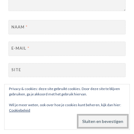
NAAM
*
E-MAIL
*
SITE
Stuur mij een e-mail als er vervolgreacties zijn.
Privacy & cookies: deze site gebruikt cookies. Door deze site te blijven
gebruiken, ga je akkoord met het gebruik hiervan.
Stuur mij een e-mail als er nieuwe berichten zijn.
Wil je meer weten, ook over hoe je cookies kunt beheren, kijk dan hier:
Cookiebeleid