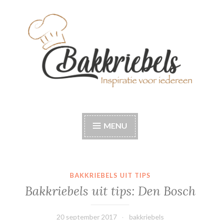
Naar
de
inhoud
springen
Bakkriebels
Bakinspiratie voor iedereen
MENU
BAKKRIEBELS UIT TIPS
Bakkriebels uit tips: Den Bosch
20 september 2017
bakkriebels