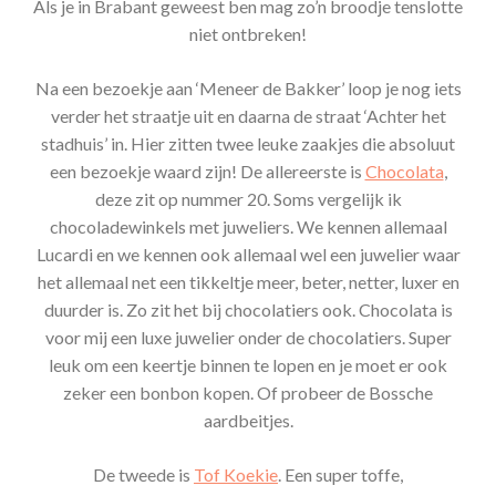
Als je in Brabant geweest ben mag zo’n broodje tenslotte
niet ontbreken!
Na een bezoekje aan ‘Meneer de Bakker’ loop je nog iets
verder het straatje uit en daarna de straat ‘Achter het
stadhuis’ in. Hier zitten twee leuke zaakjes die absoluut
een bezoekje waard zijn! De allereerste is
Chocolata
,
deze zit op nummer 20. Soms vergelijk ik
chocoladewinkels met juweliers. We kennen allemaal
Lucardi en we kennen ook allemaal wel een juwelier waar
het allemaal net een tikkeltje meer, beter, netter, luxer en
duurder is. Zo zit het bij chocolatiers ook. Chocolata is
voor mij een luxe juwelier onder de chocolatiers. Super
leuk om een keertje binnen te lopen en je moet er ook
zeker een bonbon kopen. Of probeer de Bossche
aardbeitjes.
De tweede is
Tof Koekie
. Een super toffe,