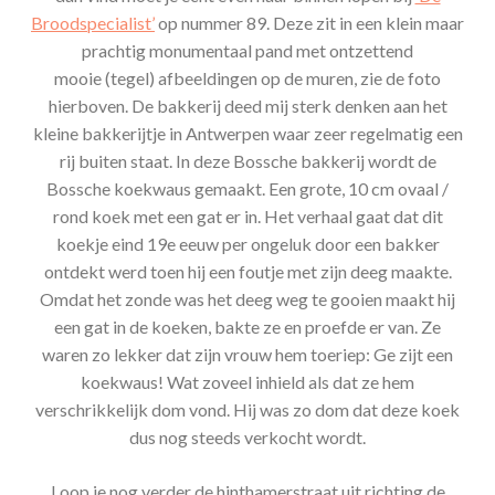
Broodspecialist’
op nummer 89. Deze zit in een klein maar
prachtig monumentaal pand met ontzettend
mooie (tegel) afbeeldingen op de muren, zie de foto
hierboven. De bakkerij deed mij sterk denken aan het
kleine bakkerijtje in Antwerpen waar zeer regelmatig een
rij buiten staat. In deze Bossche bakkerij wordt de
Bossche koekwaus gemaakt. Een grote, 10 cm ovaal /
rond koek met een gat er in. Het verhaal gaat dat dit
koekje eind 19e eeuw per ongeluk door een bakker
ontdekt werd toen hij een foutje met zijn deeg maakte.
Omdat het zonde was het deeg weg te gooien maakt hij
een gat in de koeken, bakte ze en proefde er van. Ze
waren zo lekker dat zijn vrouw hem toeriep: Ge zijt een
koekwaus! Wat zoveel inhield als dat ze hem
verschrikkelijk dom vond. Hij was zo dom dat deze koek
dus nog steeds verkocht wordt.
Loop je nog verder de hinthamerstraat uit richting de