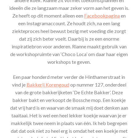
andere koek’. Rianne zit vol met toekomstplannen en
ideeën die ze langzaam maar zeker vorm aan het geven is.
Ze heeft op dit moment alleen een
Facebookpagina
en
een Instagramaccount. Ze houdt zich, na een lang
ziekteproces heel bewust bezig met voeding die zorgt
dat zij zich beter voelt. Daarbij is ze een enorme
inspiratiebron voor anderen. Rianne maakt gebruik van
de workshopruimte van ‘Choco Loca’ om daar haar eigen
workshops te geven.
Een paar honderd meter verder de Hinthamerstraat in
vind je
Bakkerij Korengoud
op nummer 127, onderdeel
van de grote bakkerijketen ‘De Echte Bakker’. Deze
bakker bakt en verkoopt de Bossche mop. Een koekje
dat vrij hard is en waarvan de smaak mij doet denken aan
taaitaai. Het is wel een heel lekker koekje waarvan je er
makkelijk twee neem in plaats van één. Ik heb begrepen
dat dat ook niet zo heel erg is omdat het een koekje met