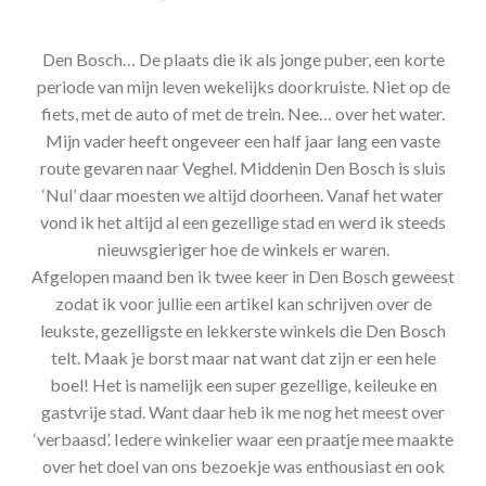
Den Bosch… De plaats die ik als jonge puber, een korte
periode van mijn leven wekelijks doorkruiste. Niet op de
fiets, met de auto of met de trein. Nee… over het water.
Mijn vader heeft ongeveer een half jaar lang een vaste
route gevaren naar Veghel. Middenin Den Bosch is sluis
‘Nul’ daar moesten we altijd doorheen. Vanaf het water
vond ik het altijd al een gezellige stad en werd ik steeds
nieuwsgieriger hoe de winkels er waren.
Afgelopen maand ben ik twee keer in Den Bosch geweest
zodat ik voor jullie een artikel kan schrijven over de
leukste, gezelligste en lekkerste winkels die Den Bosch
telt. Maak je borst maar nat want dat zijn er een hele
boel! Het is namelijk een super gezellige, keileuke en
gastvrije stad. Want daar heb ik me nog het meest over
‘verbaasd’. Iedere winkelier waar een praatje mee maakte
over het doel van ons bezoekje was enthousiast en ook