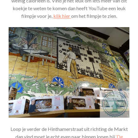
weinig calorieën is. Vind je het leuk om iets meer van dit
koekje te weten te komen dan heeft YouTube een leuk
filmpje voor je,
klik hier
om het filmpje te zien.
Loop je verder de Hinthamerstraat uit richting de Markt
dan vind moet je echt even naar binnen lopen bij
‘De