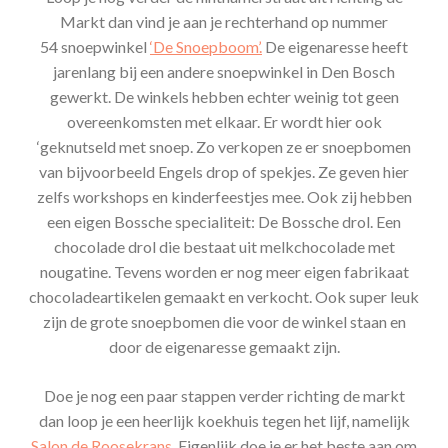
Markt dan vind je aan je rechterhand op nummer
54 snoepwinkel
‘De Snoepboom’.
De eigenaresse heeft
jarenlang bij een andere snoepwinkel in Den Bosch
gewerkt. De winkels hebben echter weinig tot geen
overeenkomsten met elkaar. Er wordt hier ook
‘geknutseld met snoep. Zo verkopen ze er snoepbomen
van bijvoorbeeld Engels drop of spekjes. Ze geven hier
zelfs workshops en kinderfeestjes mee. Ook zij hebben
een eigen Bossche specialiteit: De Bossche drol. Een
chocolade drol die bestaat uit melkchocolade met
nougatine. Tevens worden er nog meer eigen fabrikaat
chocoladeartikelen gemaakt en verkocht. Ook super leuk
zijn de grote snoepbomen die voor de winkel staan en
door de eigenaresse gemaakt zijn.
Doe je nog een paar stappen verder richting de markt
dan loop je een heerlijk koekhuis tegen het lijf, namelijk
Salon de Roosekrans
. Eigenlijk doe je er het beste aan om