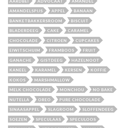
AARDBEI
ADVOCAAT
AMANDEL
AMANDELSPIJS
APPEL
BANAAN
BANKETBAKKERSROOM
BISCUIT
BLADERDEEG
CAKE
CARAMEL
CHOCOLADE
CITROEN
CUPCAKES
EIWITSCHUIM
FRAMBOOS
FRUIT
GANACHE
GISTDEEG
HAZELNOOT
KANEEL
KARAMEL
KERSEN
KOFFIE
KOKOS
MARSHMALLOW
MELK CHOCOLADE
MONCHOU
NO BAKE
NUTELLA
OREO
PURE CHOCOLADE
SINAASAPPEL
SLAGROOM
SLOFFENDEEG
SOEZEN
SPECULAAS
SPECULOOS