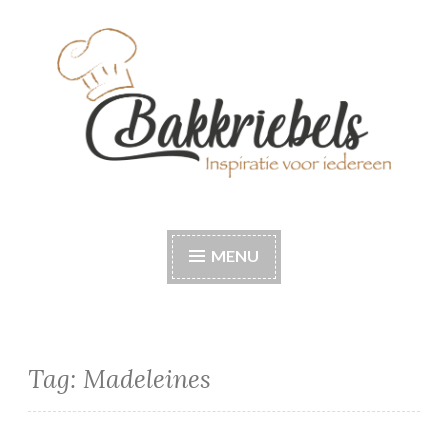
Naar
de
inhoud
springen
Bakkriebels
Bakinspiratie voor iedereen
MENU
Tag:
Madeleines