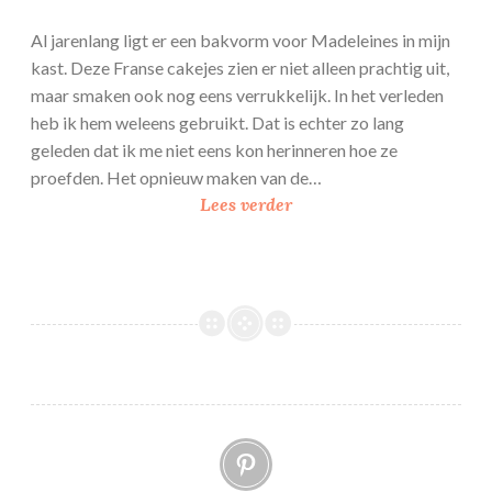
Al jarenlang ligt er een bakvorm voor Madeleines in mijn
kast. Deze Franse cakejes zien er niet alleen prachtig uit,
maar smaken ook nog eens verrukkelijk. In het verleden
heb ik hem weleens gebruikt. Dat is echter zo lang
geleden dat ik me niet eens kon herinneren hoe ze
proefden. Het opnieuw maken van de…
M
Lees verder
a
d
e
l
e
i
n
e
Pinterest
s