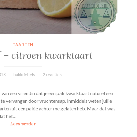
TAARTEN
f – citroen kwarktaart
2018
bakkriebels
2 reacties
 ik van een vriendin dat je een pak kwarktaart naturel een
te vervangen door vruchtensap. Inmiddels weten jullie
aarten uit een pakje achter me gelaten heb. Maar dat was
dat het…
W
Lees verder
i