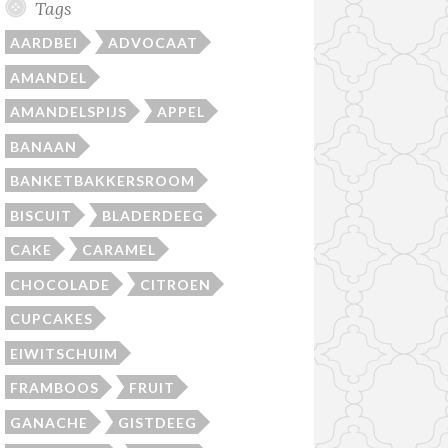
Tags
AARDBEI
ADVOCAAT
AMANDEL
AMANDELSPIJS
APPEL
BANAAN
BANKETBAKKERSROOM
BISCUIT
BLADERDEEG
CAKE
CARAMEL
CHOCOLADE
CITROEN
CUPCAKES
EIWITSCHUIM
FRAMBOOS
FRUIT
GANACHE
GISTDEEG