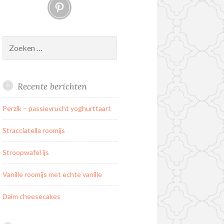
Pinterest
Zoeken
naar:
Recente berichten
Perzik – passievrucht yoghurttaart
Stracciatella roomijs
Stroopwafel ijs
Vanille roomijs met echte vanille
Daim cheesecakes