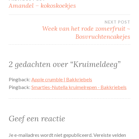
Bericht
Amandel – kokoskoekjes
navigatie
NEXT POST
Week van het rode zomerfruit ~
Bosvruchtencakejes
2 gedachten over “
Kruimeldeeg
”
Pingback:
Apple crumble | Bakkriebels
Pingback:
Smarties-Nutella kruimelrepen - Bakkriebels
Geef een reactie
Je e-mailadres wordt niet gepubliceerd.
Vereiste velden