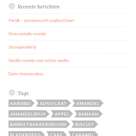
Recente berichten
Perzik – passievrucht yoghurttaart
Stracciatella roomijs
Stroopwafel ijs
Vanille roomijs met echte vanille
Daim cheesecakes
Tags
AARDBEI
ADVOCAAT
AMANDEL
AMANDELSPIJS
APPEL
BANAAN
BANKETBAKKERSROOM
BISCUIT
BLADERDEEG
CAKE
CARAMEL