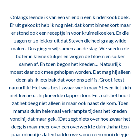
Onlangs leende ik van een vriendin een kinderkookboek.
Er uit gekookt heb ik nog niet, dat komt binnenkort maar
er stond ook een receptje in voor kruimelkoeken. En die
zagen er zo lekker uit dat Steven die heel graag wilde
maken. Dus gingen wij samen aan de slag. We sneden de
boter in kleine stukjes en wogen de bloem en suiker
samen af. En toen begon het kneden… Natuurlijk
moest daar ook mee geholpen worden. Dat mag hij alleen
doen als ik iets bak dat voor ons zelf is. Groot feest
natuurlijk! Het was best zwaar werk maar Steven liet zich
niet kennen… hij kneedde dapper door. En zoals het hoort
zat het deeg niet alleen in maar ook naast de kom. Toen
mama’s duim helemaal verkrampte tijdens het kneden
vond hij dat maar gek. (Dat zegt niets over hoe zwaar het
deeg is maar meer over een overwerkte duim, haha) Een
paar minuutjes laten hadden we samen een mooi deegje