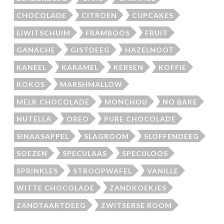
CHOCOLADE
CITROEN
CUPCAKES
EIWITSCHUIM
FRAMBOOS
FRUIT
GANACHE
GISTDEEG
HAZELNOOT
KANEEL
KARAMEL
KERSEN
KOFFIE
KOKOS
MARSHMALLOW
MELK CHOCOLADE
MONCHOU
NO BAKE
NUTELLA
OREO
PURE CHOCOLADE
SINAASAPPEL
SLAGROOM
SLOFFENDEEG
SOEZEN
SPECULAAS
SPECULOOS
SPRINKLES
STROOPWAFEL
VANILLE
WITTE CHOCOLADE
ZANDKOEKJES
ZANDTAARTDEEG
ZWITSERSE ROOM