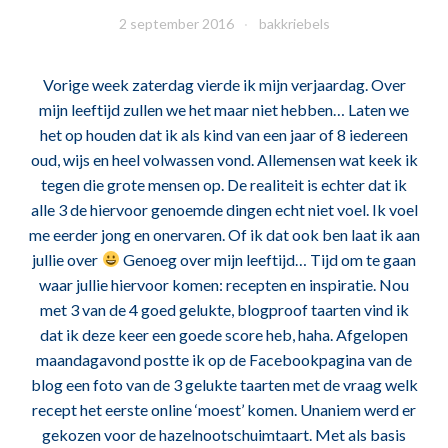
2 september 2016
bakkriebels
Vorige week zaterdag vierde ik mijn verjaardag. Over
mijn leeftijd zullen we het maar niet hebben… Laten we
het op houden dat ik als kind van een jaar of 8 iedereen
oud, wijs en heel volwassen vond. Allemensen wat keek ik
tegen die grote mensen op. De realiteit is echter dat ik
alle 3 de hiervoor genoemde dingen echt niet voel. Ik voel
me eerder jong en onervaren. Of ik dat ook ben laat ik aan
jullie over
Genoeg over mijn leeftijd… Tijd om te gaan
waar jullie hiervoor komen: recepten en inspiratie. Nou
met 3 van de 4 goed gelukte, blogproof taarten vind ik
dat ik deze keer een goede score heb, haha. Afgelopen
maandagavond postte ik op de Facebookpagina van de
blog een foto van de 3 gelukte taarten met de vraag welk
recept het eerste online ‘moest’ komen. Unaniem werd er
gekozen voor de hazelnootschuimtaart. Met als basis