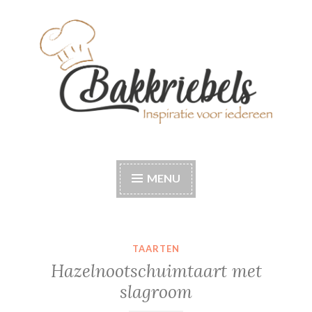
Naar
de
inhoud
springen
Bakkriebels
Bakinspiratie voor iedereen
MENU
TAARTEN
Hazelnootschuimtaart met
slagroom