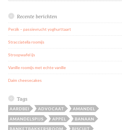
Recente berichten
Perzik – passievrucht yoghurttaart
Stracciatella roomijs
Stroopwafel ijs
Vanille roomijs met echte vanille
Daim cheesecakes
Tags
AARDBEI
ADVOCAAT
AMANDEL
AMANDELSPIJS
APPEL
BANAAN
BANKETBAKKERSROOM
BISCUIT