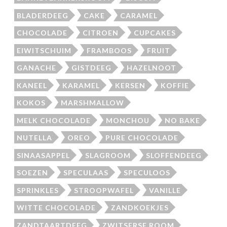
BLADERDEEG
CAKE
CARAMEL
CHOCOLADE
CITROEN
CUPCAKES
EIWITSCHUIM
FRAMBOOS
FRUIT
GANACHE
GISTDEEG
HAZELNOOT
KANEEL
KARAMEL
KERSEN
KOFFIE
KOKOS
MARSHMALLOW
MELK CHOCOLADE
MONCHOU
NO BAKE
NUTELLA
OREO
PURE CHOCOLADE
SINAASAPPEL
SLAGROOM
SLOFFENDEEG
SOEZEN
SPECULAAS
SPECULOOS
SPRINKLES
STROOPWAFEL
VANILLE
WITTE CHOCOLADE
ZANDKOEKJES
ZANDTAARTDEEG
ZWITSERSE ROOM