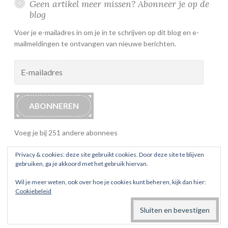
Geen artikel meer missen? Abonneer je op de
blog
Voer je e-mailadres in om je in te schrijven op dit blog en e-
mailmeldingen te ontvangen van nieuwe berichten.
E-
mailadres
ABONNEREN
Voeg je bij 251 andere abonnees
Privacy & cookies: deze site gebruikt cookies. Door deze site te blijven
gebruiken, ga je akkoord met het gebruik hiervan.
Wil je meer weten, ook over hoe je cookies kunt beheren, kijk dan hier:
Cookiebeleid
ONDERSTEUND DOOR WORDPRESS
THEMA: BUTTON 2 DOOR
AUTOMATTIC
.