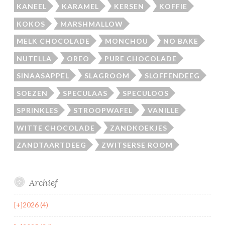
KANEEL
KARAMEL
KERSEN
KOFFIE
KOKOS
MARSHMALLOW
MELK CHOCOLADE
MONCHOU
NO BAKE
NUTELLA
OREO
PURE CHOCOLADE
SINAASAPPEL
SLAGROOM
SLOFFENDEEG
SOEZEN
SPECULAAS
SPECULOOS
SPRINKLES
STROOPWAFEL
VANILLE
WITTE CHOCOLADE
ZANDKOEKJES
ZANDTAARTDEEG
ZWITSERSE ROOM
Archief
[+]
2026 (4)