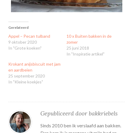
Gerelateerd
Appel – Pecan tulband
10 x Buiten bakken in de
9 oktober 2020
zomer
In "Grote koeken"
25 juni 2018
In "Inspiratie artikel"
Krokant anijsbiscuit met jam
en aardbeien
25 september 2020
In "Kleine koekjes"
Gepubliceerd door
bakkriebels
Sinds 2010 ben ik verslaafd aan bakken.
Dan kom ik 's morgens uit mijn bed en