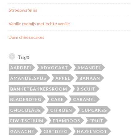
Stroopwafel ijs
Vanille roomijs met echte vanille
Daim cheesecakes
Tags
AARDBEI
ADVOCAAT
AMANDEL
AMANDELSPIJS
APPEL
BANAAN
BANKETBAKKERSROOM
BISCUIT
BLADERDEEG
CAKE
CARAMEL
CHOCOLADE
CITROEN
CUPCAKES
EIWITSCHUIM
FRAMBOOS
FRUIT
GANACHE
GISTDEEG
HAZELNOOT