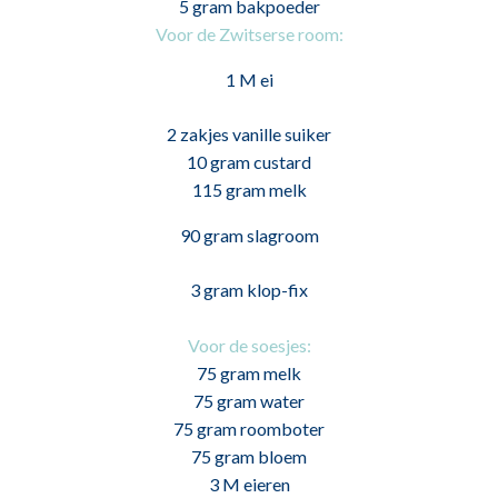
5 gram bakpoeder
Voor de Zwitserse room:
1 M ei
2 zakjes vanille suiker
10 gram custard
115 gram melk
90 gram slagroom
3 gram klop-fix
Voor de soesjes:
75 gram melk
75 gram water
75 gram roomboter
75 gram bloem
3 M eieren