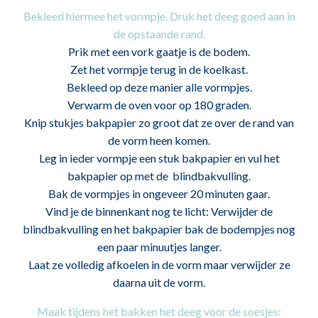
Bekleed hiermee het vormpje. Druk het deeg goed aan in
de opstaande rand.
Prik met een vork gaatje is de bodem.
Zet het vormpje terug in de koelkast.
Bekleed op deze manier alle vormpjes.
Verwarm de oven voor op 180 graden.
Knip stukjes bakpapier zo groot dat ze over de rand van
de vorm heen komen.
Leg in ieder vormpje een stuk bakpapier en vul het
bakpapier op met de blindbakvulling.
Bak de vormpjes in ongeveer 20 minuten gaar.
Vind je de binnenkant nog te licht: Verwijder de
blindbakvulling en het bakpapier bak de bodempjes nog
een paar minuutjes langer.
Laat ze volledig afkoelen in de vorm maar verwijder ze
daarna uit de vorm.
Maak tijdens het bakken het deeg voor de soesjes: