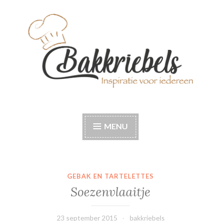
Naar
de
inhoud
springen
Bakkriebels
Bakinspiratie voor iedereen
MENU
GEBAK EN TARTELETTES
Soezenvlaaitje
23 september 2015
bakkriebels