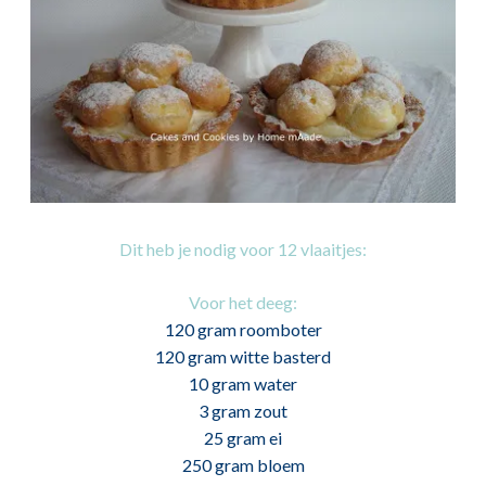
Dit heb je nodig voor 12 vlaaitjes:
Voor het deeg:
120 gram roomboter
120 gram witte basterd
10 gram water
3 gram zout
25 gram ei
250 gram bloem